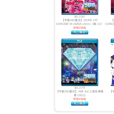
B5-2183
【平裝50G藍光】IZONE 1ST
【
CONCERT IN JAPAN (2021)〈碟 2/2〉
CONCE
NT$150元
B5-2179
【平裝50G藍光】≠ME 3rd 三週年演唱
【平
會 (2022)
NT$150元