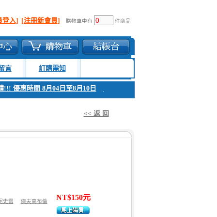
員登入]
[注冊新會員]
購物車中有
件商品
留言
訂購需知
!! 優惠時間 8月04日至8月10日
1. 父親節感恩回饋!!! 優惠時間 8月04日
<< 返 回
NT$150元
妮史雷
傑夫高布倫