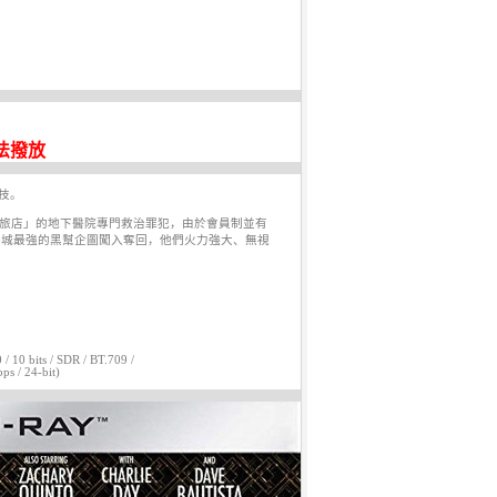
法撥放
技。
神旅店」的地下醫院專門救治罪犯，由於會員制並有
洛城最強的黑幫企圖闖入奪回，他們火力強大、無視
 10 bits / SDR / BT.709 /
ps / 24-bit)