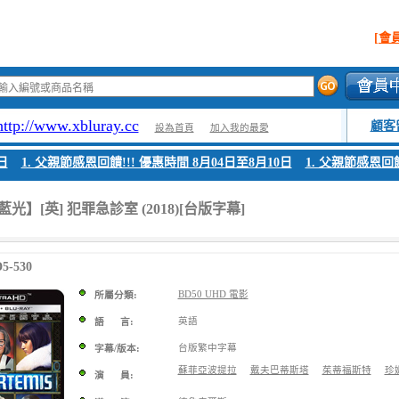
[會
http://www.xbluray.cc
顧客
設為首頁
加入我的最愛
1. 父親節感恩回饋!!! 優惠時間 8月04日至8月10日
1. 父親節感恩回饋!
藍光】[英] 犯罪急診室 (2018)[台版字幕]
-530
BD50 UHD 電影
所屬分類:
英語
語 言:
台版繁中字幕
字幕/版本:
蘇菲亞波提拉
戴夫巴蒂斯塔
茱蒂福斯特
珍
演 員: