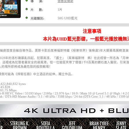
德魯皮爾斯
導 演:
1片
片 數:
50G UHD藍光
光碟類別:
注意事項
本片為UHD藍光影碟，一般藍光播放機無
》編劇首度自編自導作品，奧斯卡影后茱蒂福斯特繼《極樂世界》後睽違5年大銀幕再展精湛演
2028年的洛杉磯暴亂四起、犯罪高漲，「護士」（茱蒂福斯特 飾）在此經營一所名為「月
定，這裡成為犯罪者最安全的避風港，但一位搶匪夾帶了價值1千8百萬的鑽石進入醫院，引來
人的場所即將成為最危險的殺戮戰場！
猜側可能為《捍衛任務》中立酒店的延伸、獨立作品。
3,422,840,832 bytes
:45.828
: 61.75 Mbps
H HEVC Video / 55193 kbps / 2160p / 23.976 fps / 16:9 / Main 10 @ Level 5.1 @ High / 4:2:0 /
sh / DTS-HD Master Audio / 5.1 / 48 kHz / 3588 kbps / 24-bit (DTS Core: 5.1 / 48 kHz / 1509 kb