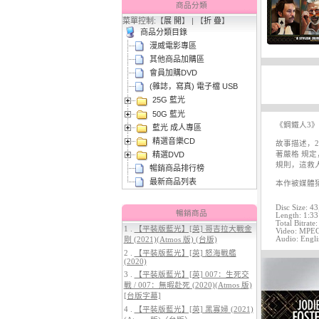
商品分類
菜單控制:【
展 開
】 | 【
折 疊
】
商品分類目錄
漫威電影專區
其他商品加購區
會員加購DVD
(雜誌，寫真) 電子檔 USB
25G 藍光
3.
【平裝版藍光】[英] 曼達洛人與
50G 藍光
古古 (2026)[台版字幕]
《鋼鐵人3
藍光 成人專區
精選音樂CD
故事描述，
精選DVD
著嚴格 規
規則，這救
暢銷商品排行榜
最新商品列表
本作被媒體
Disc Size: 4
暢銷商品
Length: 1:33
Total Bitrate
1 .
【平裝版藍光】[英] 哥吉拉大戰金
Video: MPEG-
Audio: Engli
剛 (2021)(Atmos 版) (台版)
4.
【平裝版藍光】[英] 穿著PRADA
2 .
【平裝版藍光】[英] 怒海戰艦
的惡魔 2 (2026)[台版字幕]
(2020)
3 .
【平裝版藍光】[英] 007：生死交
戰 / 007：無暇赴死 (2020)(Atmos 版)
[台版字幕]
4 .
【平裝版藍光】[英] 黑寡婦 (2021)