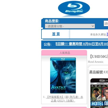
商品搜索:
首 頁
本站永久網址:
1. 父親節感恩回饋!!! 優惠時間 8月04日至8月10日
公告:
1.
【平裝版藍光】[英] 阿凡達：水
之道 (2022)〈台版〉
人氣商品
【UHD50G
Hotel Artemis
產品編號:UD5
2.
【平裝版藍光】[英] 太空超人
(2026)[台版字幕]