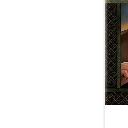
7.
【平裝版藍光】[英] 小丑：雙重
瘋狂 (2024)[台版字幕]
8.
【平裝版藍光】[英] 獵人克萊文
(2023)〈台版〉